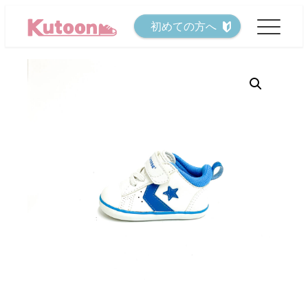
メ
初めての方へ
イ
ン
コ
ン
テ
ン
ツ
へ
移
動