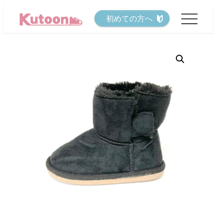
メ
初めての方へ
イ
ン
コ
ン
テ
ン
ツ
へ
移
動