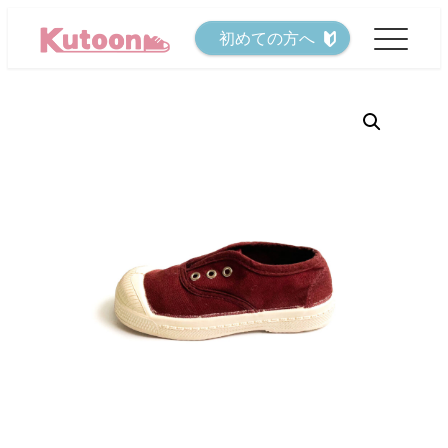
メ
初めての方へ
イ
ン
コ
ン
テ
ン
ツ
へ
移
動