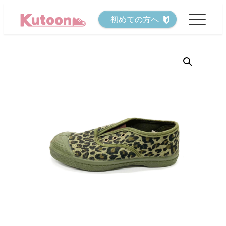
メ
初めての方へ
イ
ン
コ
ン
テ
ン
ツ
へ
移
動