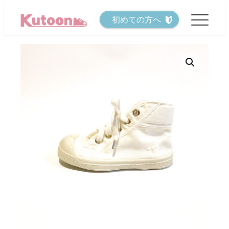
メ
初めての方へ
イ
ン
コ
ン
テ
ン
ツ
へ
移
動