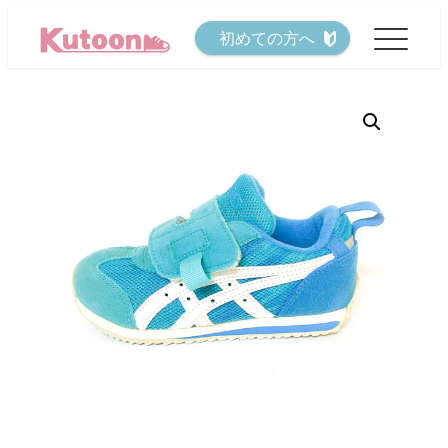
メ
初めての方へ
イ
ン
コ
ン
テ
ン
ツ
へ
移
動