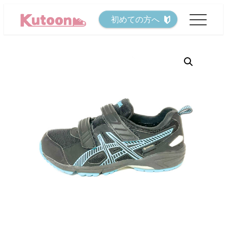
メ
初めての方へ
イ
ン
コ
ン
テ
ン
ツ
へ
移
動