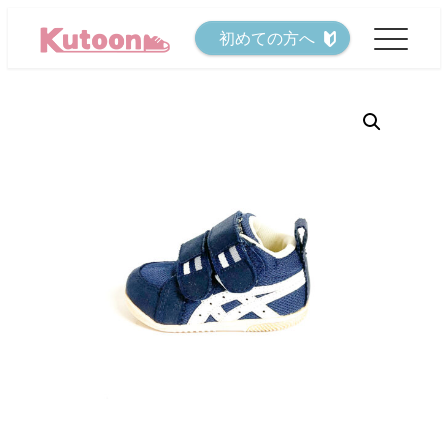
メ
初めての方へ
イ
ン
コ
ン
テ
ン
ツ
へ
移
動