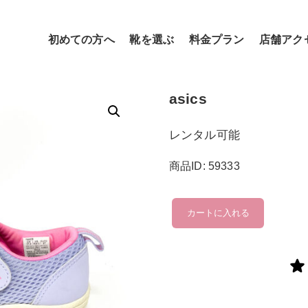
初めての方へ
靴を選ぶ
料金プラン
店舗アク
asics
レンタル可能
商品ID: 59333
asics
カートに入れる
個