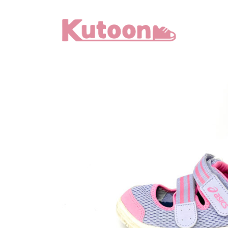
メ
イ
ン
コ
ン
テ
ン
ツ
へ
移
動