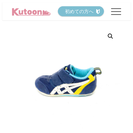
メ
初めての方へ
イ
ン
コ
ン
テ
ン
ツ
へ
移
動