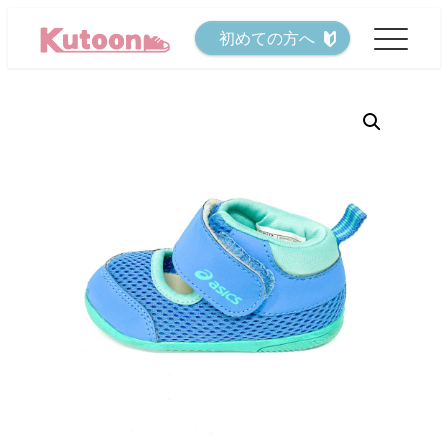
メ
初めての方へ
イ
ン
コ
ン
テ
ン
ツ
へ
移
動