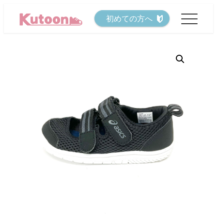
メ
初めての方へ
イ
ン
コ
ン
テ
ン
ツ
へ
移
動