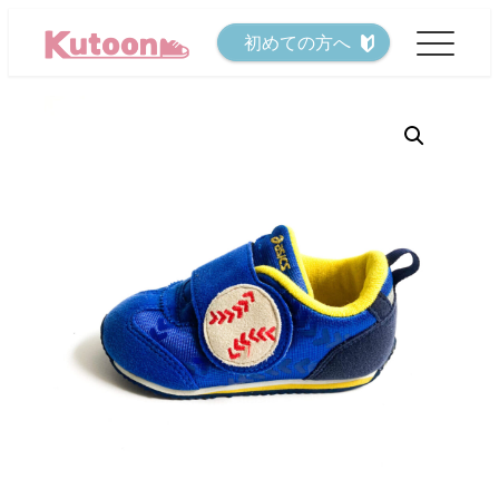
メ
初めての方へ
イ
ン
コ
ン
テ
ン
ツ
へ
移
動