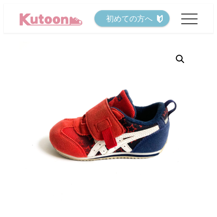
メ
初めての方へ
イ
ン
コ
ン
テ
ン
ツ
へ
移
動