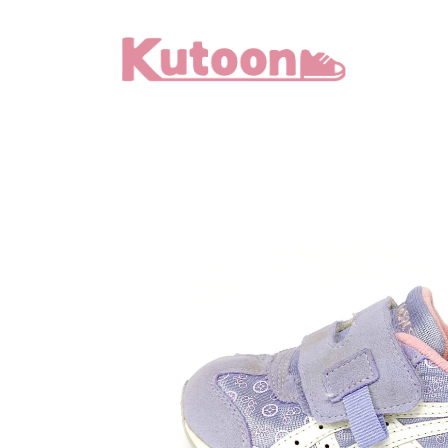
メ
イ
ン
コ
ン
テ
ン
ツ
へ
移
動