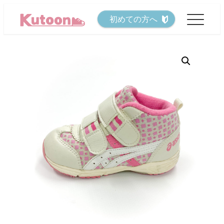
メ
初めての方へ
イ
ン
コ
ン
テ
ン
ツ
へ
移
動