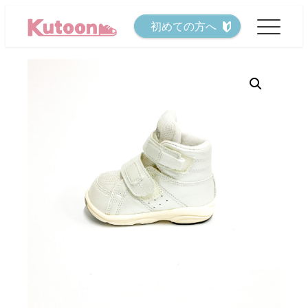
メ
初めての方へ
イ
ン
コ
ン
テ
ン
ツ
へ
移
動