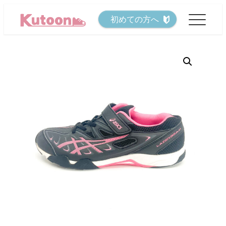
メ
初めての方へ
イ
ン
コ
ン
テ
ン
ツ
へ
移
動