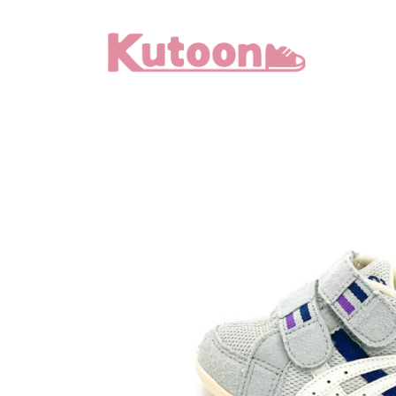
メ
イ
ン
コ
ン
テ
ン
ツ
へ
移
動