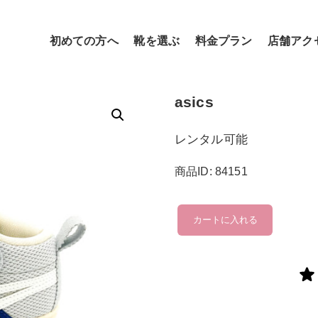
初めての方へ
靴を選ぶ
料金プラン
店舗アク
asics
レンタル可能
商品ID: 84151
asics
カートに入れる
個