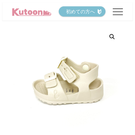
メ
初めての方へ
イ
ン
コ
ン
テ
ン
ツ
へ
移
動