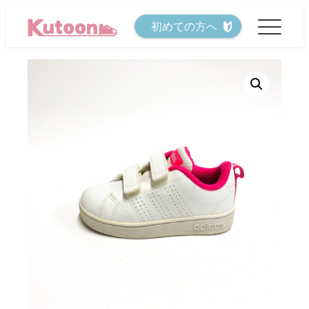
メ
初めての方へ
イ
ン
コ
ン
テ
ン
ツ
へ
移
動