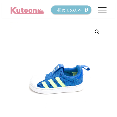
メ
初めての方へ
イ
ン
コ
ン
テ
ン
ツ
へ
移
動