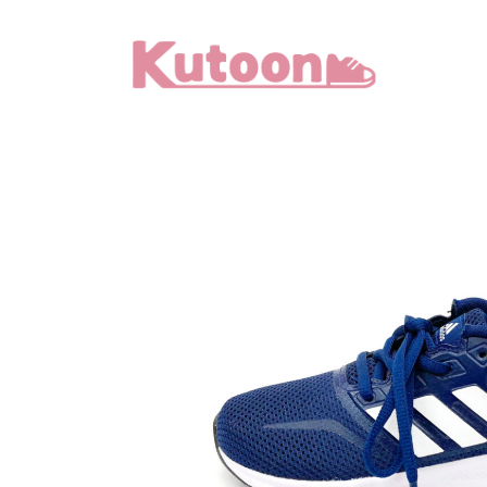
メ
イ
ン
コ
ン
テ
ン
ツ
へ
移
動