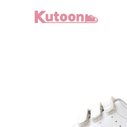
メ
イ
ン
コ
ン
テ
ン
ツ
へ
移
動