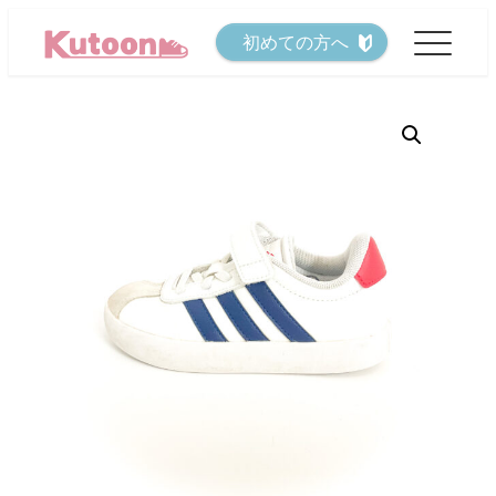
メ
初めての方へ
イ
ン
コ
ン
テ
ン
ツ
へ
移
動