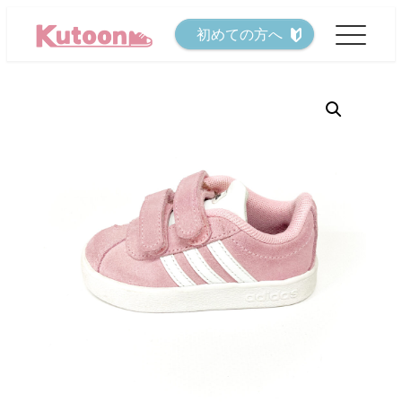
メ
初めての方へ
イ
ン
コ
ン
テ
ン
ツ
へ
移
動