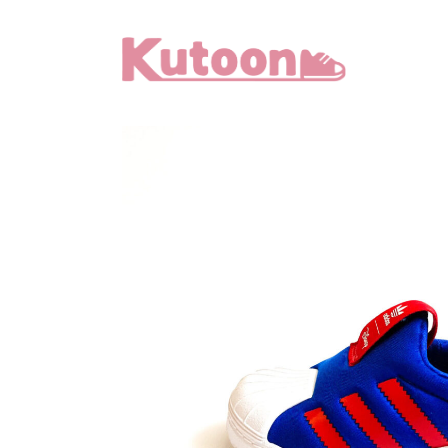
メ
イ
ン
コ
ン
テ
ン
ツ
へ
移
動