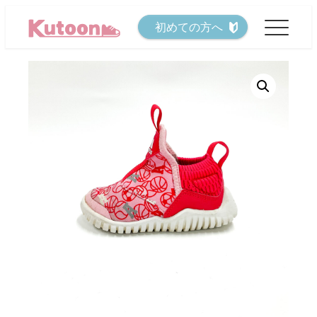
メ
初めての方へ
イ
ン
コ
ン
テ
ン
ツ
へ
移
動