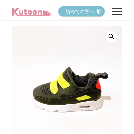
メ
初めての方へ
イ
ン
コ
ン
テ
ン
ツ
へ
移
動