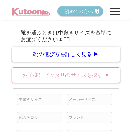
メ
初めての方へ
イ
ン
コ
ン
テ
靴の選び方を詳しく見る ▶
ン
ツ
お子様にピッタリのサイズを探す
▼
へ
移
動