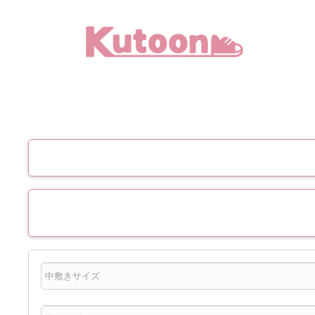
メ
イ
ン
コ
ン
テ
ン
ツ
へ
移
動