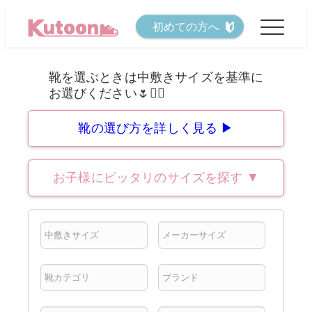
メ
初めての方へ
イ
ン
コ
ン
テ
靴の選び方を詳しく見る ▶
ン
ツ
お子様にピッタリのサイズを探す
▼
へ
移
動