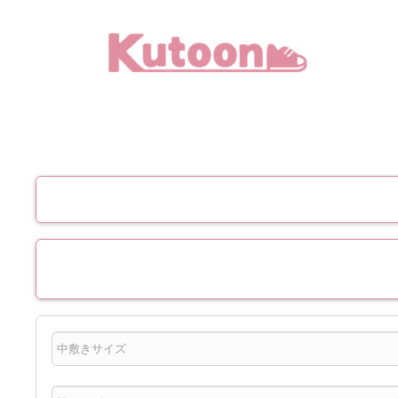
メ
イ
ン
コ
ン
テ
ン
ツ
へ
移
動