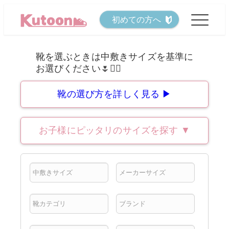
メ
初めての方へ
イ
ン
コ
ン
テ
靴の選び方を詳しく見る ▶
ン
ツ
お子様にピッタリのサイズを探す
▼
へ
移
動