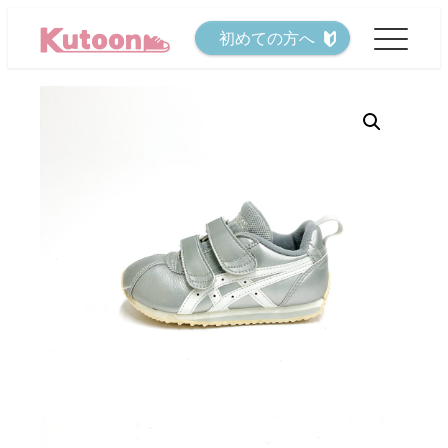
メ
初めての方へ
イ
ン
コ
ン
テ
ン
ツ
へ
移
動