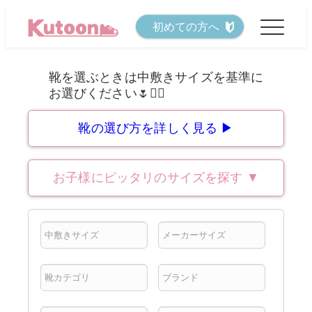
メ
初めての方へ
イ
ン
コ
ン
テ
靴の選び方を詳しく見る ▶
ン
ツ
お子様にピッタリのサイズを探す
▼
へ
移
動