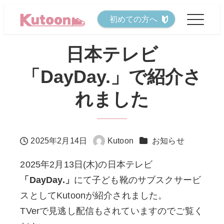
メ
初めての方へ
イ
ン
日本テレビ
コ
「DayDay.」で紹介さ
ン
テ
れました
ン
ツ
へ
カテゴリー
2025年2月14日
Kutoon
お知らせ
投稿日
著
移
者
2025年2月13日(木)の日本テレビ
動
「DayDay.」
にて子ども靴のサブスクサービ
スとしてKutoonが紹介されました。
TVerで見逃し配信もされていますのでご覧く