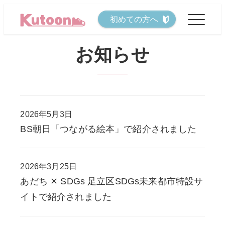
メ
初めての方へ
イ
ン
お知らせ
コ
ン
テ
ン
2026年5月3日
ツ
投稿日
BS朝日「つながる絵本」で紹介されました
へ
移
動
2026年3月25日
投稿日
あだち ✕ SDGs 足立区SDGs未来都市特設サ
イトで紹介されました