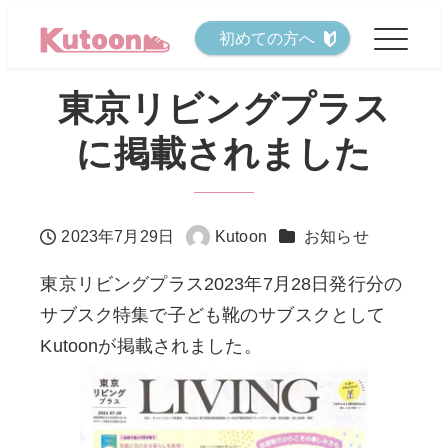
メ
初めての方へ
イ
ン
東京リビングプラス
コ
に掲載されました
ン
テ
ン
カテゴリー
2023年7月29日
Kutoon
お知らせ
ツ
投稿日
著
へ
者
東京リビングプラス2023年7月28日発行分の
移
サブスク特集で子ども靴のサブスクとして
動
Kutoonが掲載されました。