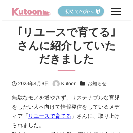
メ
初めての方へ
イ
ン
｢リユースで育てる｣
コ
さんに紹介していた
ン
テ
だきました
ン
ツ
へ
カテゴリー
2023年4月8日
Kutoon
お知らせ
投稿日
著
移
者
無駄なモノを増やさず、サステナブルな育児
動
をしたい人へ向けて情報発信をしているメデ
ィア「
リユースで育てる
」さんに、取り上げ
られました。