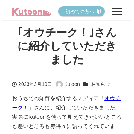
メ
初めての方へ
イ
ン
｢オウチーク！｣さん
コ
に紹介していただき
ン
テ
ました
ン
ツ
へ
カテゴリー
2023年3月10日
Kutoon
お知らせ
投稿日
著
移
者
おうちでの知育を紹介するメディア「
オウチ
動
ーク！
」さんに、紹介していただきました。
実際にKutoonを使って見えてきたいいところ
も悪いところも赤裸々に語ってくれていま