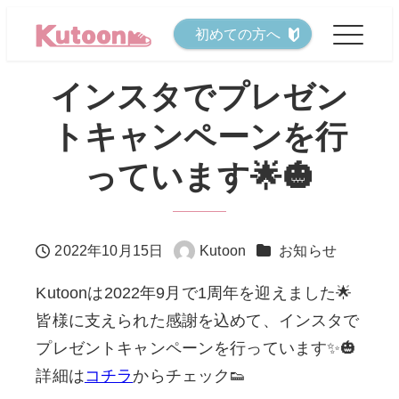
メ
初めての方へ
イ
ン
インスタでプレゼン
コ
トキャンペーンを行
ン
テ
っています🌟🎃
ン
ツ
へ
カテゴリー
2022年10月15日
Kutoon
お知らせ
投稿日
著
移
者
Kutoonは2022年9月で1周年を迎えました🌟
動
皆様に支えられた感謝を込めて、インスタで
プレゼントキャンペーンを行っています✨🎃
詳細は
コチラ
からチェック👟