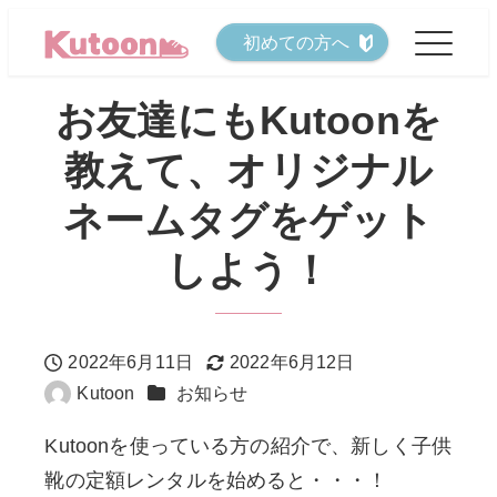
メ
初めての方へ
イ
ン
お友達にもKutoonを
コ
教えて、オリジナル
ン
テ
ネームタグをゲット
ン
しよう！
ツ
へ
移
2022年6月11日
2022年6月12日
動
投稿日
更新日
カテゴリー
Kutoon
お知らせ
著
者
Kutoonを使っている方の紹介で、新しく子供
靴の定額レンタルを始めると・・・！