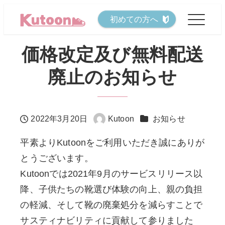
メ
初めての方へ
イ
ン
価格改定及び無料配送
コ
廃止のお知らせ
ン
テ
ン
カテゴリー
2022年3月20日
Kutoon
お知らせ
ツ
投稿日
著
へ
者
平素よりKutoonをご利用いただき誠にありが
移
とうございます。
動
Kutoonでは2021年9月のサービスリリース以
降、子供たちの靴選び体験の向上、親の負担
の軽減、そして靴の廃棄処分を減らすことで
サスティナビリティに貢献して参りました