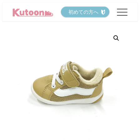
メ
初めての方へ
イ
ン
コ
ン
テ
ン
ツ
へ
移
動