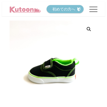
メ
初めての方へ
イ
ン
コ
ン
テ
ン
ツ
へ
移
動