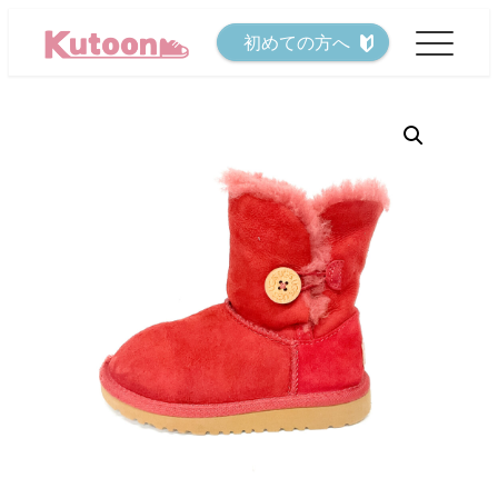
メ
初めての方へ
イ
ン
コ
ン
テ
ン
ツ
へ
移
動