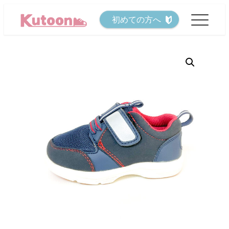
メ
初めての方へ
イ
ン
コ
ン
テ
ン
ツ
へ
移
動