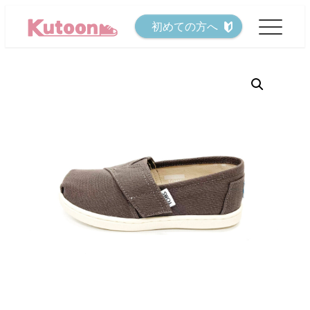
メ
初めての方へ
イ
ン
コ
ン
テ
ン
ツ
へ
移
動