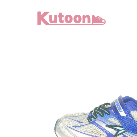
メ
イ
ン
コ
ン
テ
ン
ツ
へ
移
動